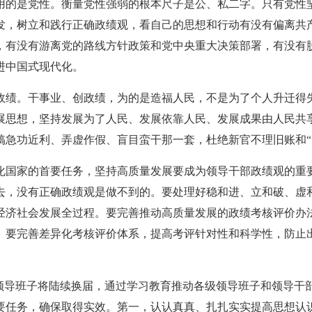
用的是党性。衡量党性强弱的根本尺子是公、私二字。只有党性
发，树立和践行正确政绩观，看自己的思想和行动有没有偏离共
，有没有游离党的路线方针政策和党中央重大决策部署，有没有
进中国式现代化。
政绩。干事业、创政绩，为的是造福人民，不是为了个人升迁得
展思想，坚持发展为了人民、发展依靠人民、发展成果由人民共
急功近利、弄虚作假、盲目蛮干那一套，杜绝新官不理旧账和“形
化国家的首要任务，坚持高质量发展要成为领导干部政绩观的重
去，没有正确政绩观是做不到的。要处理好稳和进、立和破、虚
经济社会发展全过程。要完善推动高质量发展的政绩考核评价办
。要完善差异化考核评价体系，提高考评针对性和科学性，防止出
级领导班子将陆续换届，通过学习教育推动各级领导班子和领导干
要任务，确保取得实效。第一，认认真真、扎扎实实提高思想认